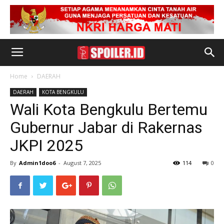
Home
DAERAH
DAERAH
KOTA BENGKULU
Wali Kota Bengkulu Bertemu
Gubernur Jabar di Rakernas
JKPI 2025
By
Admin1doo6
-
August 7, 2025
114
0