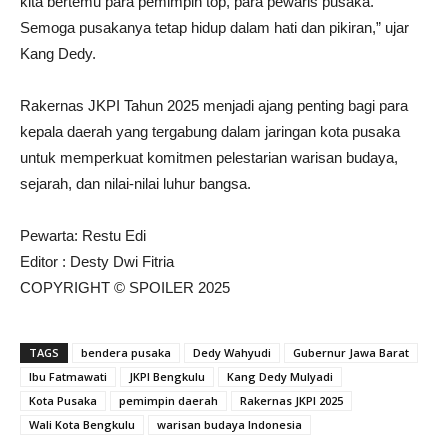
kita bertemu para pemimpin top, para pewaris pusaka.
Semoga pusakanya tetap hidup dalam hati dan pikiran,” ujar
Kang Dedy.
Rakernas JKPI Tahun 2025 menjadi ajang penting bagi para
kepala daerah yang tergabung dalam jaringan kota pusaka
untuk memperkuat komitmen pelestarian warisan budaya,
sejarah, dan nilai-nilai luhur bangsa.
Pewarta: Restu Edi
Editor : Desty Dwi Fitria
COPYRIGHT © SPOILER 2025
TAGS
bendera pusaka
Dedy Wahyudi
Gubernur Jawa Barat
Ibu Fatmawati
JKPI Bengkulu
Kang Dedy Mulyadi
Kota Pusaka
pemimpin daerah
Rakernas JKPI 2025
Wali Kota Bengkulu
warisan budaya Indonesia