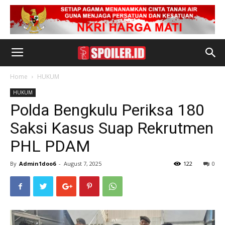
Home
HUKUM
HUKUM
Polda Bengkulu Periksa 180
Saksi Kasus Suap Rekrutmen
PHL PDAM
By
Admin1doo6
-
August 7, 2025
122
0