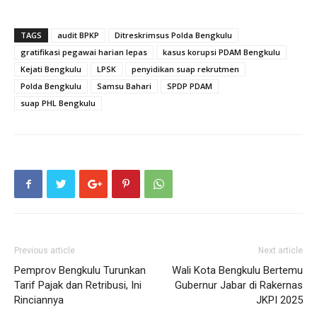
TAGS
audit BPKP
Ditreskrimsus Polda Bengkulu
gratifikasi pegawai harian lepas
kasus korupsi PDAM Bengkulu
Kejati Bengkulu
LPSK
penyidikan suap rekrutmen
Polda Bengkulu
Samsu Bahari
SPDP PDAM
suap PHL Bengkulu
Previous article
Next article
Pemprov Bengkulu Turunkan
Wali Kota Bengkulu Bertemu
Tarif Pajak dan Retribusi, Ini
Gubernur Jabar di Rakernas
Rinciannya
JKPI 2025