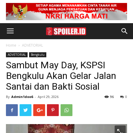
Home
ADVETORIAL
ADVETORIAL
Bengkulu
Sambut May Day, KSPSI
Bengkulu Akan Gelar Jalan
Santai dan Bakti Sosial
By
Admin1doo6
-
April 29, 2026
96
0