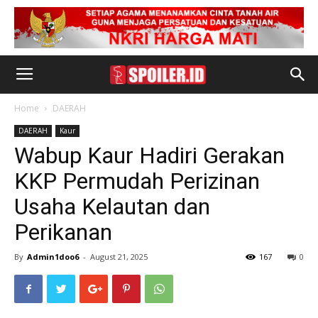
Home
DAERAH
DAERAH
Kaur
Wabup Kaur Hadiri Gerakan
KKP Permudah Perizinan
Usaha Kelautan dan
Perikanan
By
Admin1doo6
-
August 21, 2025
167
0