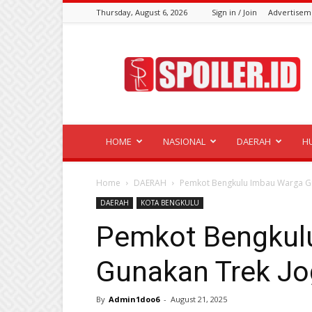
Thursday, August 6, 2026
Sign in / Join
Advertisem
Spoiler.id
HOME
NASIONAL
DAERAH
H
Home
DAERAH
Pemkot Bengkulu Imbau Warga Gu
DAERAH
KOTA BENGKULU
Pemkot Bengkul
Gunakan Trek Jo
By
Admin1doo6
-
August 21, 2025