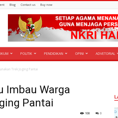
ent
Blog
Contact us
Buy now
UKUM
POLITIK
PENDIDIKAN
OPINI
ADVETORIAL
nakan Trek Joging Pantai
u Imbau Warga
L
ging Pantai
108
0