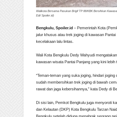
Walikota Bersama Pasukan Brigif TP 88/KBK Bersihkan Kawasan 
Edi/ Spoiler.id)
Bengkulu, Spoiler.id
– Pemerintah Kota (Pem
jalur khusus atau trek joging di kawasan Pantai
kecelakaan lalu lintas.
Wali Kota Bengkulu Dedy Wahyudi mengatakan, 
kawasan wisata Pantai Panjang yang kini lebih t
“Teman-teman yang suka joging, hindari joging
sudah membersihkan trek joging di bawah cemar
rawat dan jaga kebersihannya,” kata Dedy di Be
Di sisi lain, Pemkot Bengkulu juga menyoroti k
dan Kelautan (DKP) Kota Bengkulu Tarzan Naidi.
Bengkulu setelah diduga menabrak seorang pejal