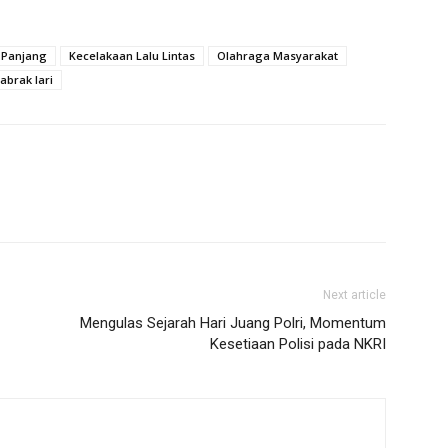
i Panjang
Kecelakaan Lalu Lintas
Olahraga Masyarakat
tabrak lari
Next article
Mengulas Sejarah Hari Juang Polri, Momentum
Kesetiaan Polisi pada NKRI