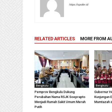
https://spoiler.id
RELATED ARTICLES
MORE FROM A
Bengkulu
Bengkulu
Pemprov Bengkulu Dukung
Gubernur H
Perubahan Nama RSJK Soeprapto
Kunjungan E
Menjadi Rumah Sakit Umum Merah
Mumtazah d
Putih