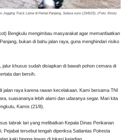
Jogging Track Lama di Pantai Panjang, Selasa sore (19/8/25). (Foto: Restu
kot) Bengkulu mengimbau masyarakat agar memanfaatkan
 Panjang, bukan di bahu jalan raya, guna menghindari risiko
jalur khusus sudah disiapkan di bawah pohon cemara di
ertata dan bersih.
 di jalan raya karena rawan kecelakaan. Kami bersama TNI
a, suasananya lebih alami dan udaranya segar. Mari kita
ngkulu, Kamis (21/8).
asus tabrak lari yang melibatkan Kepala Dinas Perikanan
 Pejabat tersebut tengah diperiksa Satlantas Polresta
an kaki hingga tewas di lokasi kejadian.