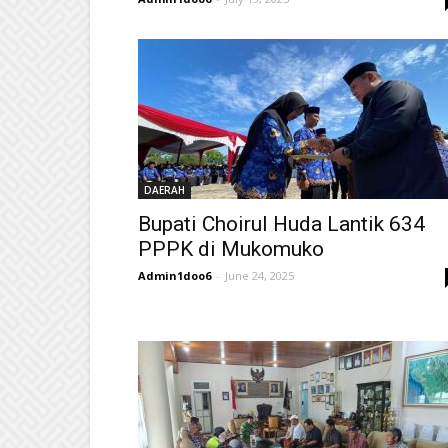
DAERAH
Bupati Choirul Huda Lantik 634
PPPK di Mukomuko
Admin1doo6
-
June 24, 2025