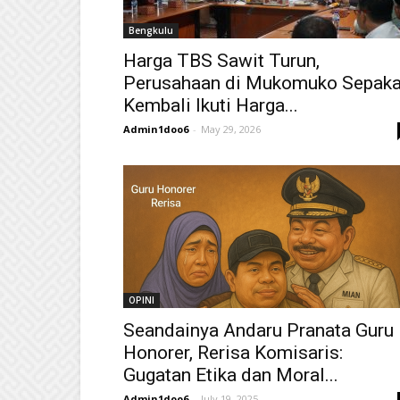
Bengkulu
Harga TBS Sawit Turun,
Perusahaan di Mukomuko Sepaka
Kembali Ikuti Harga...
Admin1doo6
-
May 29, 2026
OPINI
Seandainya Andaru Pranata Guru
Honorer, Rerisa Komisaris:
Gugatan Etika dan Moral...
Admin1doo6
-
July 19, 2025