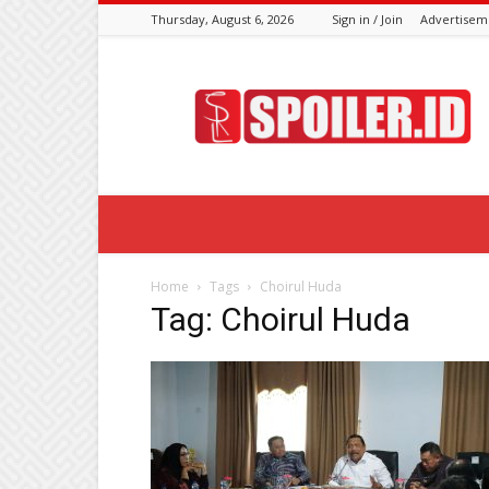
Thursday, August 6, 2026
Sign in / Join
Advertisem
Spoiler.id
Home
Tags
Choirul Huda
Tag: Choirul Huda