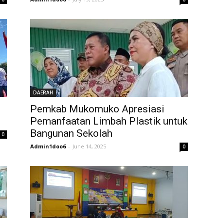
DAERAH
Pemkab Mukomuko Apresiasi
Pemanfaatan Limbah Plastik untuk
Bangunan Sekolah
0
Admin1doo6
-
June 14, 2025
0