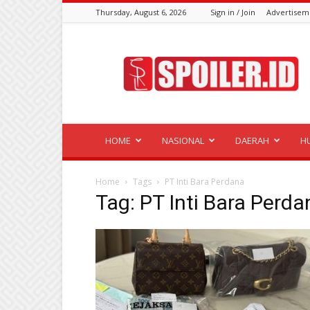
Thursday, August 6, 2026
Sign in / Join
Advertisem
Spoiler.id
HOME
NASIONAL
DAERAH
H
Home
Tags
PT Inti Bara Perdana
Tag: PT Inti Bara Perda