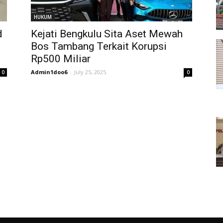
HUKUM
d
Kejati Bengkulu Sita Aset Mewah
Bos Tambang Terkait Korupsi
Rp500 Miliar
Admin1doo6
-
July 25, 2025
0
0