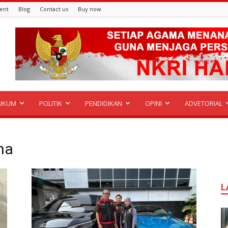
ent
Blog
Contact us
Buy now
UKUM
POLITIK
PENDIDIKAN
OPINI
ADVETORIAL
na
L