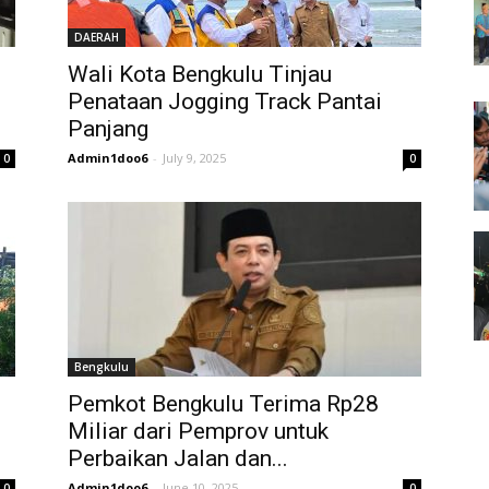
DAERAH
Wali Kota Bengkulu Tinjau
Penataan Jogging Track Pantai
Panjang
Admin1doo6
-
July 9, 2025
0
0
Bengkulu
Pemkot Bengkulu Terima Rp28
Miliar dari Pemprov untuk
Perbaikan Jalan dan...
Admin1doo6
-
June 10, 2025
0
0