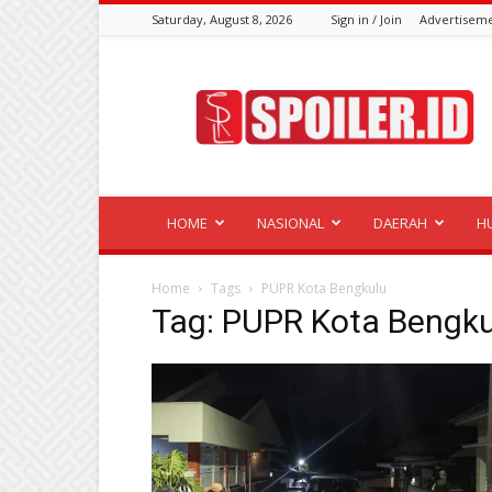
Saturday, August 8, 2026
Sign in / Join
Advertisem
Spoiler.id
HOME
NASIONAL
DAERAH
H
Home
Tags
PUPR Kota Bengkulu
Tag: PUPR Kota Bengku