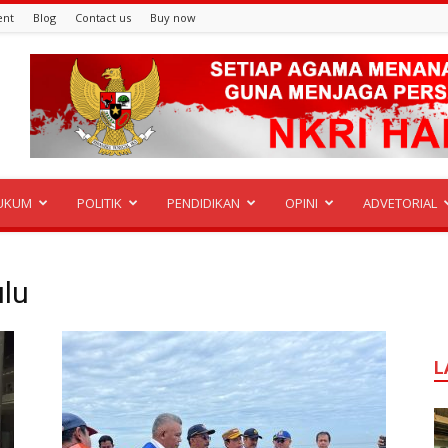
ent
Blog
Contact us
Buy now
UKUM
POLITIK
PENDIDIKAN
OPINI
ADVETORIAL
lu
L