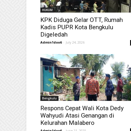
HUKUM
KPK Diduga Gelar OTT, Rumah
Kadis PUPR Kota Bengkulu
Digeledah
Admin1doo6
-
July 24, 2026
Bengkulu
Respons Cepat Wali Kota Dedy
Wahyudi Atasi Genangan di
Kelurahan Malabero
Admin1doo6
-
June 21, 2025