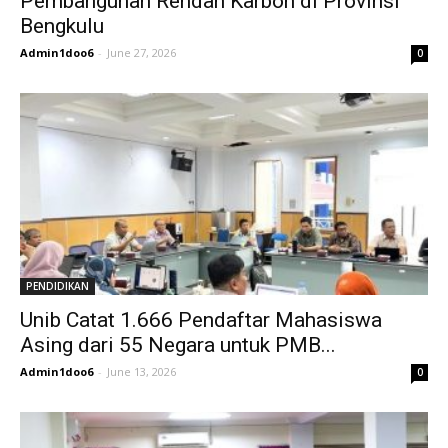
Pembangunan Rendah Karbon di Provinsi
Bengkulu
Admin1doo6
-
June 27, 2026
0
PENDIDIKAN
Unib Catat 1.666 Pendaftar Mahasiswa
Asing dari 55 Negara untuk PMB...
Admin1doo6
-
June 13, 2026
0