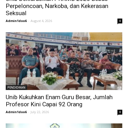
Perpeloncoan, Narkoba, dan Kekerasan
Seksual
Admin1doo6
-
August 4, 2026
0
PENDIDIKAN
Unib Kukuhkan Enam Guru Besar, Jumlah
Profesor Kini Capai 92 Orang
Admin1doo6
-
July 22, 2026
0