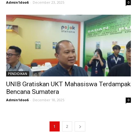
Admin1doo6
-
December 23, 2025
0
PENDIDIKAN
UNIB Gratiskan UKT Mahasiswa Terdampak
Bencana Sumatera
Admin1doo6
-
December 18, 2025
0
1
2