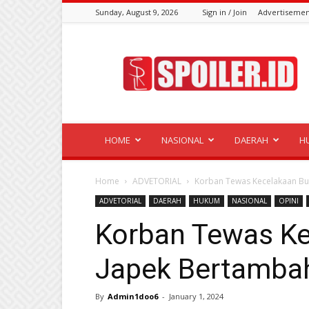
Sunday, August 9, 2026
Sign in / Join
Advertisemen
Spoiler.id
HOME
NASIONAL
DAERAH
H
Home
ADVETORIAL
Korban Tewas Kecelakaan Bu
ADVETORIAL
DAERAH
HUKUM
NASIONAL
OPINI
Korban Tewas Ke
Japek Bertamba
By
Admin1doo6
-
January 1, 2024