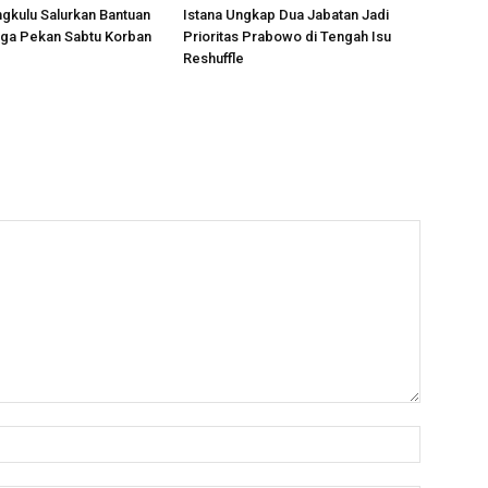
gkulu Salurkan Bantuan
Istana Ungkap Dua Jabatan Jadi
ga Pekan Sabtu Korban
Prioritas Prabowo di Tengah Isu
Reshuffle