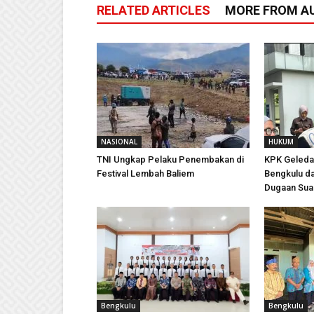
RELATED ARTICLES
MORE FROM A
NASIONAL
HUKUM
TNI Ungkap Pelaku Penembakan di
KPK Geledah
Festival Lembah Baliem
Bengkulu da
Dugaan Sua
Bengkulu
Bengkulu