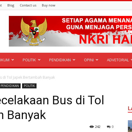
t
Blog
Contact us
Buy now
UKUM
POLITIK
PENDIDIKAN
OPINI
ADVETORIAL
s di Tol Japek Bertambah Banyak
PENDIDIKAN
POLITIK
celakaan Bus di Tol
L
h Banyak
242
0