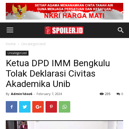
Home
Uncategorized
Uncategorized
Ketua DPD IMM Bengkulu
Tolak Deklarasi Civitas
Akademika Unib
By
Admin1doo6
-
February 7, 2024
235
0