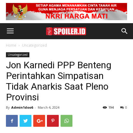
Home
Uncategorized
Uncategorized
Jon Karnedi PPP Benteng
Perintahkan Simpatisan
Tidak Anarkis Saat Pleno
Provinsi
By
Admin1doo6
-
March 4, 2024
194
0