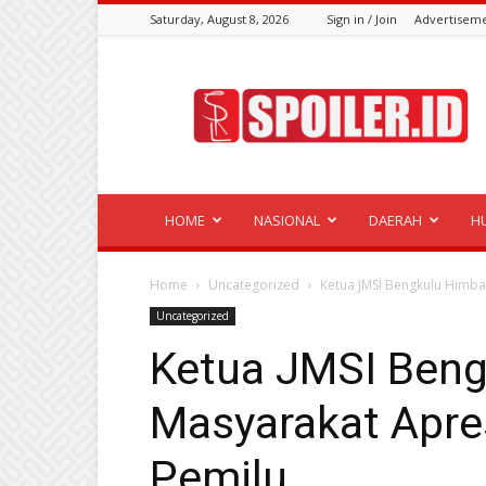
Saturday, August 8, 2026
Sign in / Join
Advertisem
Spoiler.id
HOME
NASIONAL
DAERAH
H
Home
Uncategorized
Ketua JMSI Bengkulu Himba
Uncategorized
Ketua JMSI Ben
Masyarakat Apre
Pemilu