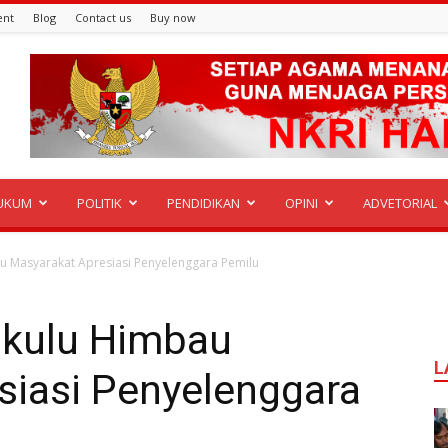
ent
Blog
Contact us
Buy now
UKUM
POLITIK
PENDIDIKAN
OPINI
ADVETORIAL
u Masyarakat Apresiasi Penyelenggara Pemilu
gkulu Himbau
L
siasi Penyelenggara