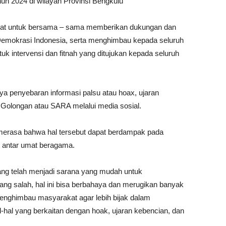
un 2024 di wilayah Provinsi Bengkulu
kat untuk bersama – sama memberikan dukungan dan
Demokrasi Indonesia, serta menghimbau kepada seluruh
k intervensi dan fitnah yang ditujukan kepada seluruh
a penyebaran informasi palsu atau hoax, ujaran
Golongan atau SARA melalui media sosial.
a merasa bahwa hal tersebut dapat berdampak pada
n antar umat beragama.
ng telah menjadi sarana yang mudah untuk
ng salah, hal ini bisa berbahaya dan merugikan banyak
menghimbau masyarakat agar lebih bijak dalam
hal yang berkaitan dengan hoak, ujaran kebencian, dan