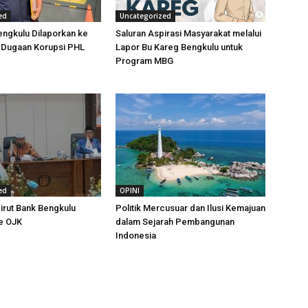
ed
Uncategorized
ngkulu Dilaporkan ke
Saluran Aspirasi Masyarakat melalui
t Dugaan Korupsi PHL
Lapor Bu Kareg Bengkulu untuk
Program MBG
ed
OPINI
irut Bank Bengkulu
Politik Mercusuar dan Ilusi Kemajuan
e OJK
dalam Sejarah Pembangunan
Indonesia