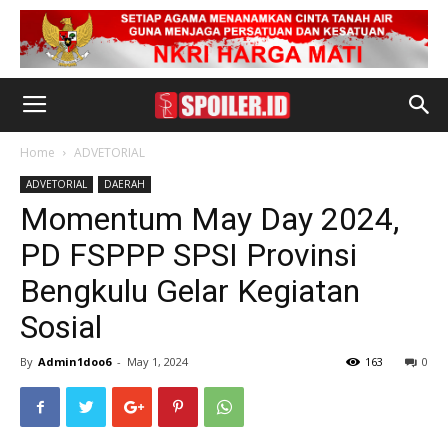
Home
ADVETORIAL
ADVETORIAL
DAERAH
Momentum May Day 2024,
PD FSPPP SPSI Provinsi
Bengkulu Gelar Kegiatan
Sosial
By
Admin1doo6
-
May 1, 2024
163
0