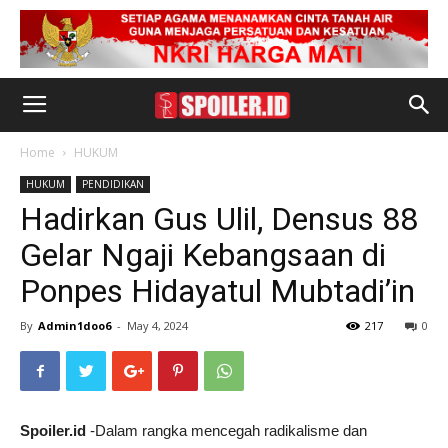
Home
HUKUM
HUKUM
PENDIDIKAN
Hadirkan Gus Ulil, Densus 88
Gelar Ngaji Kebangsaan di
Ponpes Hidayatul Mubtadi’in
By
Admin1doo6
-
May 4, 2024
217
0
Spoiler.id
-Dalam rangka mencegah radikalisme dan