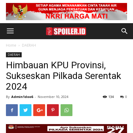
Home
DAERAH
DAERAH
Himbauan KPU Provinsi,
Sukseskan Pilkada Serentak
2024
By
Admin1doo6
-
November 10, 2024
134
0