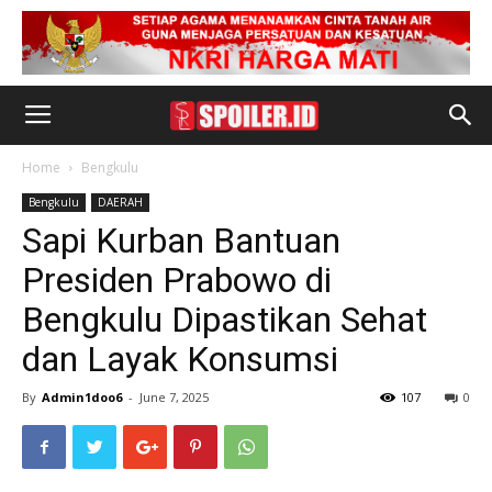
Home
Bengkulu
Bengkulu
DAERAH
Sapi Kurban Bantuan
Presiden Prabowo di
Bengkulu Dipastikan Sehat
dan Layak Konsumsi
By
Admin1doo6
-
June 7, 2025
107
0