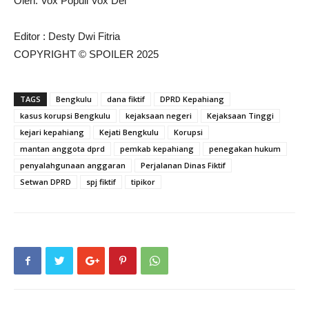
Oleh: Vox Populi Vox Dei
Editor : Desty Dwi Fitria
COPYRIGHT © SPOILER 2025
TAGS
Bengkulu
dana fiktif
DPRD Kepahiang
kasus korupsi Bengkulu
kejaksaan negeri
Kejaksaan Tinggi
kejari kepahiang
Kejati Bengkulu
Korupsi
mantan anggota dprd
pemkab kepahiang
penegakan hukum
penyalahgunaan anggaran
Perjalanan Dinas Fiktif
Setwan DPRD
spj fiktif
tipikor