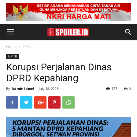
Home
OPINI
OPINI
Korupsi Perjalanan Dinas
DPRD Kepahiang
By
Admin1doo6
-
July 18, 2025
127
0