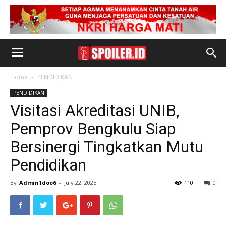
Home
PENDIDIKAN
PENDIDIKAN
Visitasi Akreditasi UNIB,
Pemprov Bengkulu Siap
Bersinergi Tingkatkan Mutu
Pendidikan
By
Admin1doo6
-
July 22, 2025
110
0