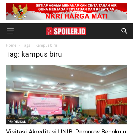
Home
Tags
Kampus biru
Tag: kampus biru
PENDIDIKAN
Visitasi Akreditasi UNIB, Pemprov Bengkulu