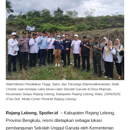
Wakil Menteri Pendidikan Tinggi, Sains, dan Teknologi (Wamendiktisaintek) Stella
Christie saat meninjau calon lokasi calon Sekolah Garuda di Desa Mojorejo,
Kecamatan Selupu Rejang Lebong, Kabupaten Rejang Lebong, Rabu, (20/8/2025).
(Foto Dok. Media Center Pemkab Rejang Lebong)
Rejang Lebong, Spoiler.id
– Kabupaten Rejang Lebong,
Provinsi Bengkulu, resmi ditetapkan sebagai lokasi
pembangunan Sekolah Unggul Garuda oleh Kementerian