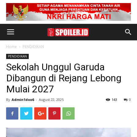
Home
PENDIDIKAN
PENDIDIKAN
Sekolah Unggul Garuda
Dibangun di Rejang Lebong
Mulai 2027
By
Admin1doo6
-
August 22, 2025
143
0