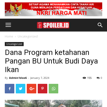
Home
Uncategorized
Uncategorized
Dana Program ketahanan
Pangan BU Untuk Budi Daya
Ikan
By
Admin1doo6
-
January 7, 2024
155
0