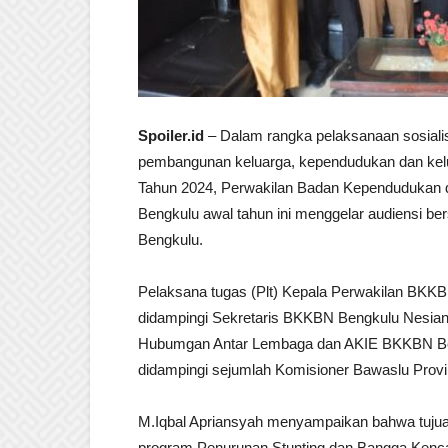
Spoiler.id
– Dalam rangka pelaksanaan sosiali
pembangunan keluarga, kependudukan dan kelu
Tahun 2024, Perwakilan Badan Kependudukan 
Bengkulu awal tahun ini menggelar audiensi b
Bengkulu.
Pelaksana tugas (Plt) Kepala Perwakilan BKKB
didampingi Sekretaris BKKBN Bengkulu Nesia
Hubumgan Antar Lembaga dan AKIE BKKBN Be
didampingi sejumlah Komisioner Bawaslu Provin
M.Iqbal Apriansyah menyampaikan bahwa tujuan k
program Penurunan Stunting dan Bangga Kencana