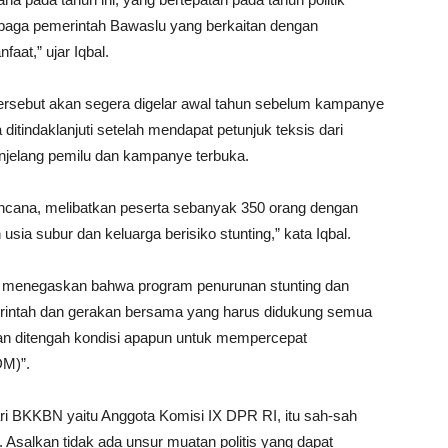
baga pemerintah Bawaslu yang berkaitan dengan
aat,” ujar Iqbal.
 tersebut akan segera digelar awal tahun sebelum kampanye
ditindaklanjuti setelah mendapat petunjuk teksis dari
jelang pemilu dan kampanye terbuka.
encana, melibatkan peserta sebanyak 350 orang dengan
a subur dan keluarga berisiko stunting,” kata Iqbal.
 menegaskan bahwa program penurunan stunting dan
rintah dan gerakan bersama yang harus didukung semua
lan ditengah kondisi apapun untuk mempercepat
DM)”.
 dari BKKBN yaitu Anggota Komisi IX DPR RI, itu sah-sah
 Asalkan tidak ada unsur muatan politis yang dapat