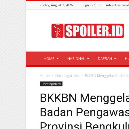
Friday, August 7, 2026
Sign in / Join
Advertisement
Spoiler.id
HOME
NASIONAL
DAERAH
H
Home
Uncategorized
BKKBN Menggelar Audiensi
Uncategorized
BKKBN Menggela
Badan Pengawas
Provinsi Bengkul