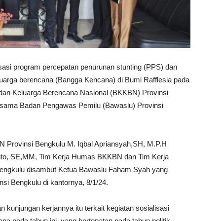
sasi program percepatan penurunan stunting (PPS) dan
arga berencana (Bangga Kencana) di Bumi Rafflesia pada
dan Keluarga Berencana Nasional (BKKBN) Provinsi
ersama Badan Pengawas Pemilu (Bawaslu) Provinsi
N Provinsi Bengkulu M. Iqbal Apriansyah,SH, M.P.H
nto, SE,MM, Tim Kerja Humas BKKBN dan Tim Kerja
ngkulu disambut Ketua Bawaslu Faham Syah yang
si Bengkulu di kantornya, 8/1/24.
unjungan kerjannya itu terkait kegiatan sosialisasi
 pada tahun ini, yang bertepatan pada tahun politik