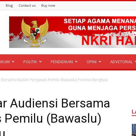
Blog
Contact us
Buy now
UKUM
POLITIK
PENDIDIKAN
OPINI
ADVETORIAL
 Bersama Badan Pengawas Pemilu (Bawaslu) Provinsi Bengkulu
r Audiensi Bersama
L
 Pemilu (Bawaslu)
u