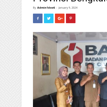
By
Admin1doo6
-
January 9, 2024