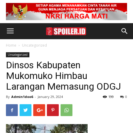
Home
Uncategorized
Uncategorized
Dinsos Kabupaten
Mukomuko Himbau
Larangan Memasung ODGJ
By
Admin1doo6
-
January 29, 2024
199
0