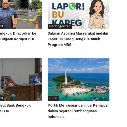
ed
Uncategorized
ngkulu Dilaporkan ke
Saluran Aspirasi Masyarakat melalui
t Dugaan Korupsi PHL
Lapor Bu Kareg Bengkulu untuk
Program MBG
ed
OPINI
irut Bank Bengkulu
Politik Mercusuar dan Ilusi Kemajuan
e OJK
dalam Sejarah Pembangunan
Indonesia