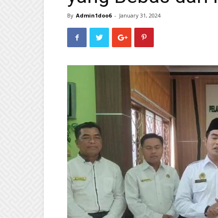
By
Admin1doo6
-
January 31, 2024