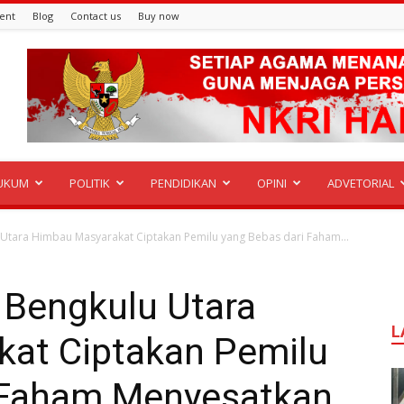
ent
Blog
Contact us
Buy now
UKUM
POLITIK
PENDIDIKAN
OPINI
ADVETORIAL
Utara Himbau Masyarakat Ciptakan Pemilu yang Bebas dari Faham...
Bengkulu Utara
L
at Ciptakan Pemilu
 Faham Menyesatkan