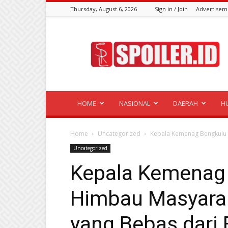
Thursday, August 6, 2026
Sign in / Join
Advertisem
Spoiler.id
HOME
NASIONAL
DAERAH
H
Home
Uncategorized
Kepala Kemenag Bengkulu 
Uncategorized
Kepala Kemenag 
Himbau Masyarak
yang Bebas dari