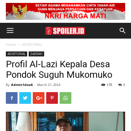
Home
ADVETORIAL
ADVETORIAL
DAERAH
Profil Al-Lazi Kepala Desa
Pondok Suguh Mukomuko
By
Admin1doo6
-
March 21, 2024
173
0