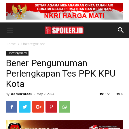
Home
Uncategorized
Uncategorized
Bener Pengumuman
Perlengkapan Tes PPK KPU
Kota
By
Admin1doo6
-
May 7, 2024
155
0