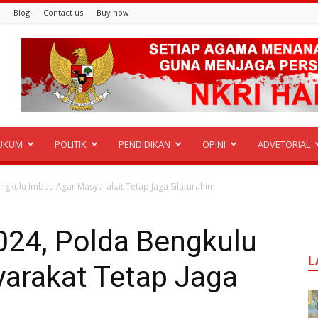
Blog
Contact us
Buy now
UKUM
POLITIK
PENDIDIKAN
OPINI
ADVETORIAL
engkulu Imbau Agar Masyarakat Tetap Jaga Silaturahim
024, Polda Bengkulu
L
arakat Tetap Jaga