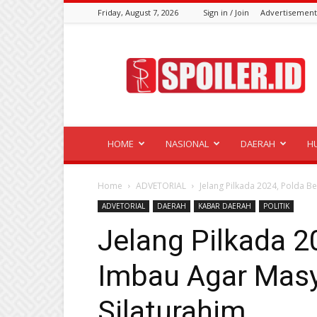
Friday, August 7, 2026
Sign in / Join
Advertisement
Spoiler.id
HOME
NASIONAL
DAERAH
H
Home
ADVETORIAL
Jelang Pilkada 2024, Polda B
ADVETORIAL
DAERAH
KABAR DAERAH
POLITIK
Jelang Pilkada 2
Imbau Agar Masy
Silaturahim