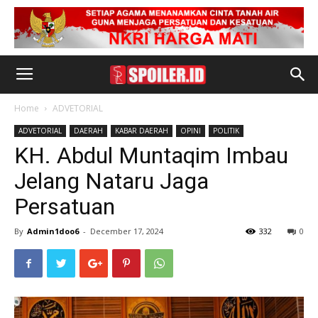
Home
ADVETORIAL
ADVETORIAL
DAERAH
KABAR DAERAH
OPINI
POLITIK
KH. Abdul Muntaqim Imbau
Jelang Nataru Jaga
Persatuan
By
Admin1doo6
-
December 17, 2024
332
0