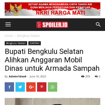
Home
Bengkulu Selatan
Bengkulu Selatan
DAERAH
Bupati Bengkulu Selatan
Alihkan Anggaran Mobil
Dinas untuk Armada Sampah
By
Admin1doo6
-
June 10, 2025
215
0