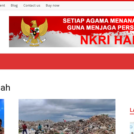
ent
Blog
Contact us
Buy now
pah
L