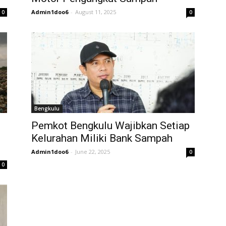
Admin1doo6
-
August 11, 2025
0
0
Bengkulu
Pemkot Bengkulu Wajibkan Setiap
Kelurahan Miliki Bank Sampah
Admin1doo6
-
June 22, 2025
0
0