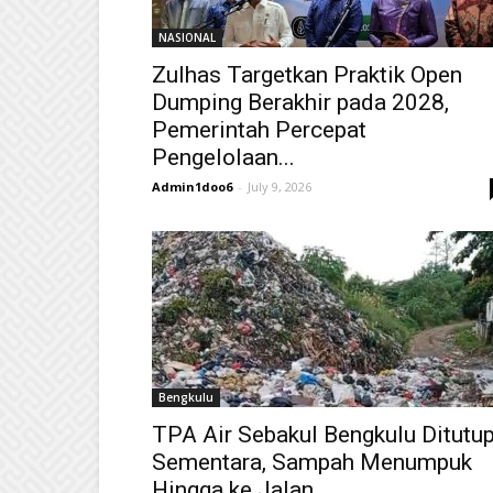
NASIONAL
Zulhas Targetkan Praktik Open
Dumping Berakhir pada 2028,
Pemerintah Percepat
Pengelolaan...
Admin1doo6
-
July 9, 2026
Bengkulu
TPA Air Sebakul Bengkulu Ditutu
Sementara, Sampah Menumpuk
Hingga ke Jalan...