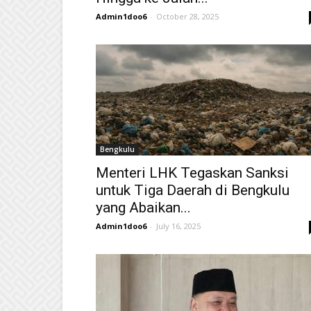
Admin1doo6
-
October 28, 2025
Bengkulu
Menteri LHK Tegaskan Sanksi
untuk Tiga Daerah di Bengkulu
yang Abaikan...
Admin1doo6
-
July 16, 2025