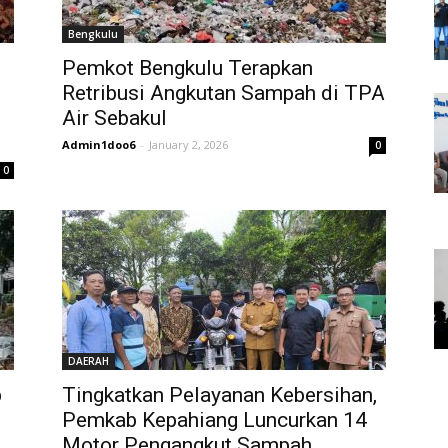
Bengkulu
Pemkot Bengkulu Terapkan
Retribusi Angkutan Sampah di TPA
Air Sebakul
Admin1doo6
-
January 2, 2026
0
0
DAERAH
p
Tingkatkan Pelayanan Kebersihan,
Pemkab Kepahiang Luncurkan 14
Motor Pengangkut Sampah