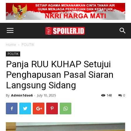
Home
POLITIK
POLITIK
Panja RUU KUHAP Setujui
Penghapusan Pasal Siaran
Langsung Sidang
By
Admin1doo6
-
July 10, 2025
148
0