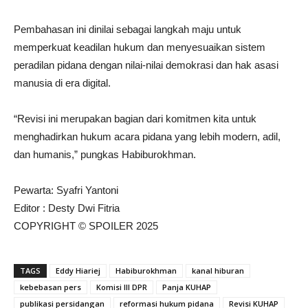
Pembahasan ini dinilai sebagai langkah maju untuk
memperkuat keadilan hukum dan menyesuaikan sistem
peradilan pidana dengan nilai-nilai demokrasi dan hak asasi
manusia di era digital.
“Revisi ini merupakan bagian dari komitmen kita untuk
menghadirkan hukum acara pidana yang lebih modern, adil,
dan humanis,” pungkas Habiburokhman.
Pewarta: Syafri Yantoni
Editor : Desty Dwi Fitria
COPYRIGHT © SPOILER 2025
TAGS
Eddy Hiariej
Habiburokhman
kanal hiburan
kebebasan pers
Komisi III DPR
Panja KUHAP
publikasi persidangan
reformasi hukum pidana
Revisi KUHAP