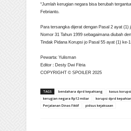
“Jumlah kerugian negara bisa berubah tergantung
Febrianto.
Para tersangka dijerat dengan Pasal 2 ayat (1) j
Nomor 31 Tahun 1999 sebagaimana diubah de
Tindak Pidana Korupsi jo Pasal 55 ayat (1) ke-
Pewarta: Yulisman
Editor : Desty Dwi Fitria
COPYRIGHT © SPOILER 2025
TAGS
bendahara dprd kepahiang
kasus korups
kerugian negara Rp12 miliar
korupsi dprd kepahia
Perjalanan Dinas Fiktif
pidsus kejaksaan