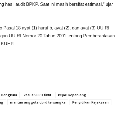
 hasil audit BPKP. Saat ini masih bersifat estimasi,” ujar
o Pasal 18 ayat (1) huruf b, ayat (2), dan ayat (3) UU RI
ngan UU RI Nomor 20 Tahun 2001 tentang Pemberantasan
1 KUHP.
i Bengkulu
kasus SPPD fiktif
kejari kepahiang
ng
mantan anggota dprd tersangka
Penyidikan Kejaksaan