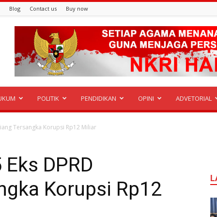
Blog
Contact us
Buy now
UKUM
POLITIK
PENDIDIKAN
OPINI
ADVETORIAL
iang Tersangka Korupsi Rp12 Miliar
5 Eks DPRD
L
ngka Korupsi Rp12