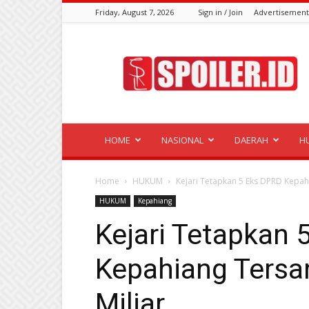
Friday, August 7, 2026
Sign in / Join
Advertisement
Spoiler.id
HOME
NASIONAL
DAERAH
H
Home
HUKUM
Kejari Tetapkan 5 Eks DPRD Kepah
HUKUM
Kepahiang
Kejari Tetapkan 
Kepahiang Tersa
Miliar