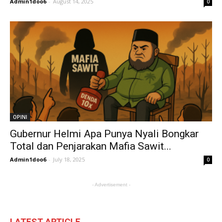
Admin1doo6
-
August 14, 2025
0
OPINI
Gubernur Helmi Apa Punya Nyali Bongkar
Total dan Penjarakan Mafia Sawit...
Admin1doo6
-
July 18, 2025
0
- Advertisement -
LATEST ARTICLE