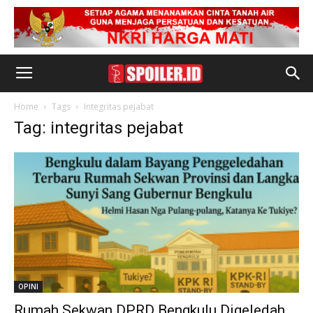
Home
Tags
Integritas pejabat
Tag: integritas pejabat
OPINI
Rumah Sekwan DPRD Bengkulu Digeledah,