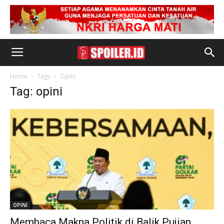
Home
Tags
Opini
Tag: opini
OPINI
Membaca Makna Politik di Balik Pujian