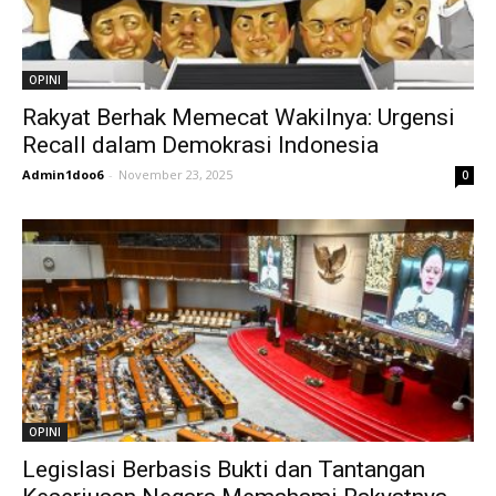
OPINI
Rakyat Berhak Memecat Wakilnya: Urgensi
Recall dalam Demokrasi Indonesia
Admin1doo6
-
November 23, 2025
0
OPINI
Legislasi Berbasis Bukti dan Tantangan