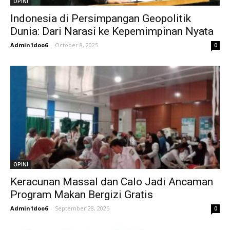
OPINI
Indonesia di Persimpangan Geopolitik
Dunia: Dari Narasi ke Kepemimpinan Nyata
Admin1doo6
-
October 8, 2025
0
OPINI
Keracunan Massal dan Calo Jadi Ancaman
Program Makan Bergizi Gratis
Admin1doo6
-
September 28, 2025
0