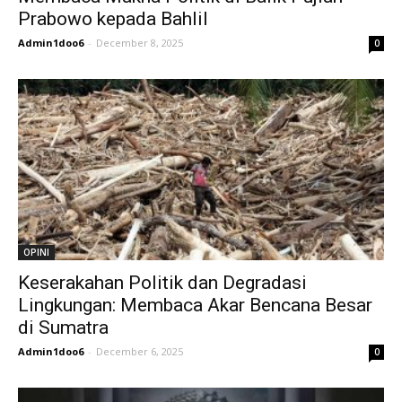
Prabowo kepada Bahlil
Admin1doo6
-
December 8, 2025
0
OPINI
Keserakahan Politik dan Degradasi
Lingkungan: Membaca Akar Bencana Besar
di Sumatra
Admin1doo6
-
December 6, 2025
0