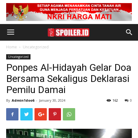
Home
Uncategorized
Uncategorized
Ponpes Al-Hidayah Gelar Doa
Bersama Sekaligus Deklarasi
Pemilu Damai
By
Admin1doo6
-
January 30, 2024
162
0