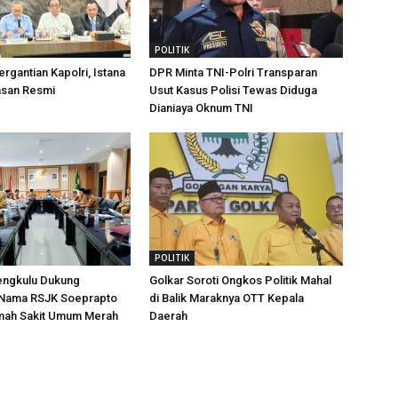
POLITIK
rgantian Kapolri, Istana
DPR Minta TNI-Polri Transparan
asan Resmi
Usut Kasus Polisi Tewas Diduga
Dianiaya Oknum TNI
POLITIK
ngkulu Dukung
Golkar Soroti Ongkos Politik Mahal
Nama RSJK Soeprapto
di Balik Maraknya OTT Kepala
mah Sakit Umum Merah
Daerah