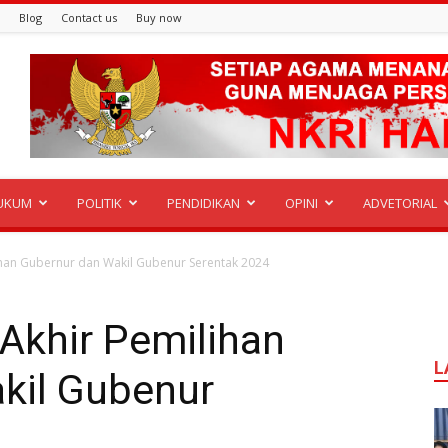
Blog
Contact us
Buy now
UKUM
POLITIK
PENDIDIKAN
OPINI
ADVETORIAL
ihan Gubernur dan Wakil Gubenur Serentak 2024
Akhir Pemilihan
L
kil Gubenur