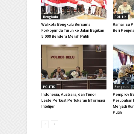
Bengkulu
POLITIK
Walikota Bengkulu Bersama
Ramai Isu Pe
Forkopimda Turun ke Jalan Bagikan
Beri Penjel
5.000 Bendera Merah Putih
POLITIK
Bengkulu
Indonesia, Australia, dan Timor
Pemprov Be
Leste Perkuat Pertukaran Informasi
Perubahan 
Intelijen
Menjadi Ru
Putih