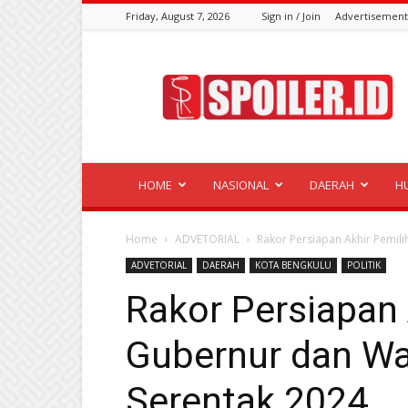
Friday, August 7, 2026
Sign in / Join
Advertisement
Spoiler.id
HOME
NASIONAL
DAERAH
H
Home
ADVETORIAL
Rakor Persiapan Akhir Pemil
ADVETORIAL
DAERAH
KOTA BENGKULU
POLITIK
Rakor Persiapan 
Gubernur dan Wa
Serentak 2024