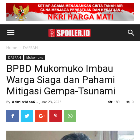
Home
DAERAH
DAERAH
Mukomuko
BPBD Mukomuko Imbau
Warga Siaga dan Pahami
Mitigasi Gempa-Tsunami
By
Admin1doo6
-
June 23, 2025
189
0