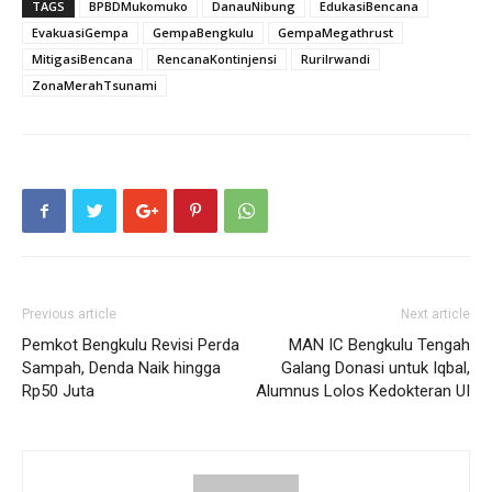
TAGS
BPBDMukomuko
DanauNibung
EdukasiBencana
EvakuasiGempa
GempaBengkulu
GempaMegathrust
MitigasiBencana
RencanaKontinjensi
RuriIrwandi
ZonaMerahTsunami
Previous article
Next article
Pemkot Bengkulu Revisi Perda
MAN IC Bengkulu Tengah
Sampah, Denda Naik hingga
Galang Donasi untuk Iqbal,
Rp50 Juta
Alumnus Lolos Kedokteran UI