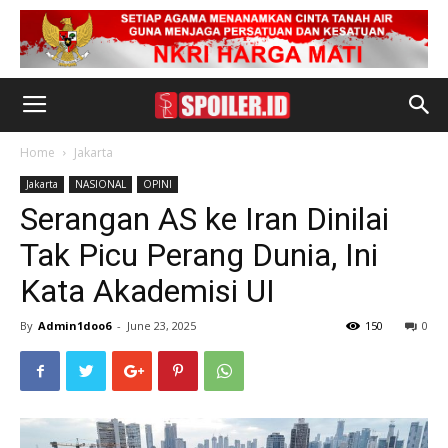
Home
Jakarta
Jakarta
NASIONAL
OPINI
Serangan AS ke Iran Dinilai
Tak Picu Perang Dunia, Ini
Kata Akademisi UI
By
Admin1doo6
-
June 23, 2025
150
0