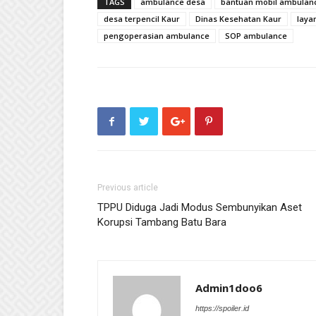
TAGS
ambulance desa
bantuan mobil ambulan
desa terpencil Kaur
Dinas Kesehatan Kaur
laya
pengoperasian ambulance
SOP ambulance
Previous article
TPPU Diduga Jadi Modus Sembunyikan Aset
Korupsi Tambang Batu Bara
Admin1doo6
https://spoiler.id