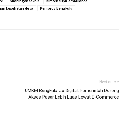
ce
bimbingan teknis
bimtek supir ambulance
nan kesehatan desa
Pemprov Bengkulu
Next article
UMKM Bengkulu Go Digital, Pemerintah Dorong
Akses Pasar Lebih Luas Lewat E-Commerce