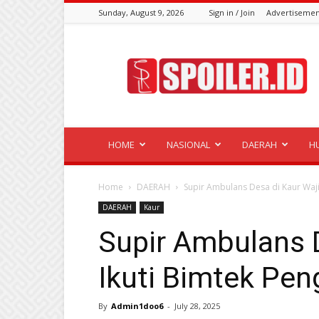
Sunday, August 9, 2026
Sign in / Join
Advertisemen
Spoiler.id
HOME
NASIONAL
DAERAH
H
Home
DAERAH
Supir Ambulans Desa di Kaur Waji
DAERAH
Kaur
Supir Ambulans D
Ikuti Bimtek Pen
By
Admin1doo6
-
July 28, 2025