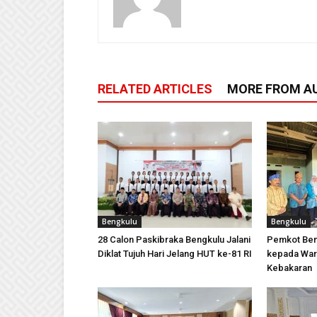
RELATED ARTICLES
MORE FROM A
Bengkulu
Bengkulu
28 Calon Paskibraka Bengkulu Jalani
Pemkot Ben
Diklat Tujuh Hari Jelang HUT ke-81 RI
kepada War
Kebakaran