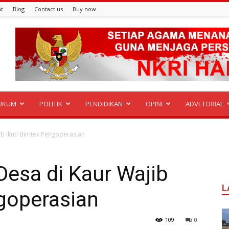
t
Blog
Contact us
Buy now
UKUM
POLITIK
PENDIDIKAN
OPINI
ADVETORIAL
b Ikuti Bimtek Pengoperasian
esa di Kaur Wajib
L
goperasian
109
0