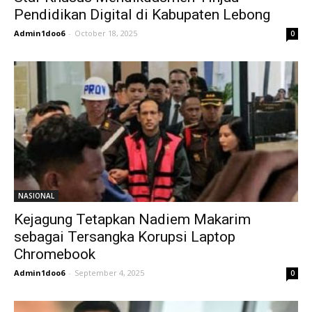
Pendidikan Digital di Kabupaten Lebong
Admin1doo6
-
October 18, 2025
0
NASIONAL
Kejagung Tetapkan Nadiem Makarim
sebagai Tersangka Korupsi Laptop
Chromebook
Admin1doo6
-
September 4, 2025
0