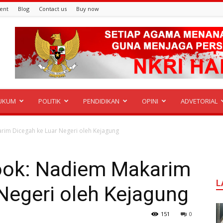
ent
Blog
Contact us
Buy now
UKUM
POLITIK
PENDIDIKAN
OPINI
ADVETORIAL
im Dicegah ke Luar Negeri oleh Kejagung
ok: Nadiem Makarim
L
Negeri oleh Kejagung
151
0