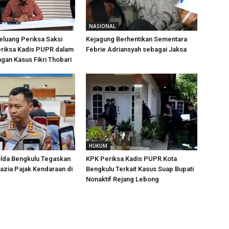
NASIONAL
luang Periksa Saksi
Kejagung Berhentikan Sementara
eriksa Kadis PUPR dalam
Febrie Adriansyah sebagai Jaksa
an Kasus Fikri Thobari
HUKUM
olda Bengkulu Tegaskan
KPK Periksa Kadis PUPR Kota
azia Pajak Kendaraan di
Bengkulu Terkait Kasus Suap Bupati
Nonaktif Rejang Lebong