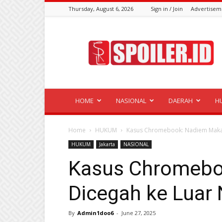
Thursday, August 6, 2026
Sign in / Join
Advertisem
Spoiler.id
HOME
NASIONAL
DAERAH
H
Home
HUKUM
Kasus Chromebook: Nadiem Makar
HUKUM
Jakarta
NASIONAL
Kasus Chromebo
Dicegah ke Luar 
By
Admin1doo6
-
June 27, 2025