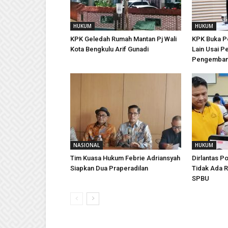
HUKUM
HUKUM
KPK Geledah Rumah Mantan Pj Wali
KPK Buka Pe
Kota Bengkulu Arif Gunadi
Lain Usai P
Pengembang
NASIONAL
HUKUM
Tim Kuasa Hukum Febrie Adriansyah
Dirlantas P
Siapkan Dua Praperadilan
Tidak Ada R
SPBU