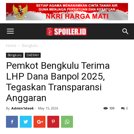
Home
Bengkulu
Bengkulu
DAERAH
Pemkot Bengkulu Terima
LHP Dana Banpol 2025,
Tegaskan Transparansi
Anggaran
By
Admin1doo6
-
May 15, 2026
109
0