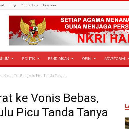
ent
Blog
Contact us
Buy now
UKUM
POLITIK
PENDIDIKAN
OPINI
ADVETORIAL
s, Kasus Tol Bengkulu Picu Tanda Tanya...
rat ke Vonis Bebas,
L
ulu Picu Tanda Tanya