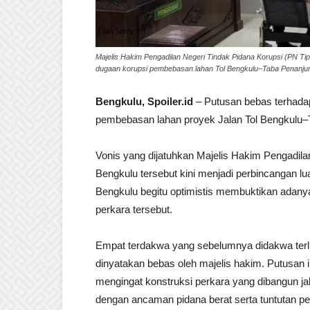
Majelis Hakim Pengadilan Negeri Tindak Pidana Korupsi (PN T
dugaan korupsi pembebasan lahan Tol Bengkulu–Taba Penanjun
Bengkulu, Spoiler.id
– Putusan bebas terhada
pembebasan lahan proyek Jalan Tol Bengkulu–
Vonis yang dijatuhkan Majelis Hakim Pengadila
Bengkulu tersebut kini menjadi perbincangan l
Bengkulu begitu optimistis membuktikan adanya
perkara tersebut.
Empat terdakwa yang sebelumnya didakwa terli
dinyatakan bebas oleh majelis hakim. Putusan 
mengingat konstruksi perkara yang dibangun ja
dengan ancaman pidana berat serta tuntutan pe