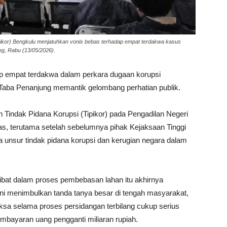
ipikor) Bengkulu menjatuhkan vonis bebas terhadap empat terdakwa kasus
g, Rabu (13/05/2026).
p empat terdakwa dalam perkara dugaan korupsi
Taba Penanjung memantik gelombang perhatian publik.
n Tindak Pidana Korupsi (Tipikor) pada Pengadilan Negeri
uas, terutama setelah sebelumnya pihak Kejaksaan Tinggi
 unsur tindak pidana korupsi dan kerugian negara dalam
bat dalam proses pembebasan lahan itu akhirnya
ini menimbulkan tanda tanya besar di tengah masyarakat,
ksa selama proses persidangan terbilang cukup serius
mbayaran uang pengganti miliaran rupiah.