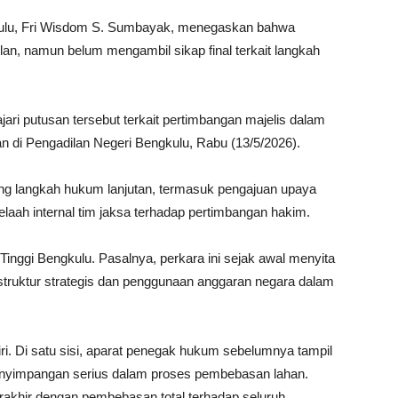
ulu, Fri Wisdom S. Sumbayak, menegaskan bahwa
lan, namun belum mengambil sikap final terkait langkah
ajari putusan tersebut terkait pertimbangan majelis dalam
san di Pengadilan Negeri Bengkulu, Rabu (13/5/2026).
g langkah hukum lanjutan, termasuk pengajuan upaya
elaah internal tim jaksa terhadap pertimbangan hakim.
Tinggi Bengkulu. Pasalnya, perkara ini sejak awal menyita
struktur strategis dan penggunaan anggaran negara dalam
ndiri. Di satu sisi, aparat penegak hukum sebelumnya tampil
penyimpangan serius dalam proses pembebasan lahan.
berakhir dengan pembebasan total terhadap seluruh