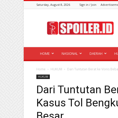
Saturday, August 8, 2026
Sign in / Join
Advertisem
Spoiler.id
HOME
NASIONAL
DAERAH
H
Home
HUKUM
Dari Tuntutan Berat ke Vonis Beba
HUKUM
Dari Tuntutan Be
Kasus Tol Bengk
Besar