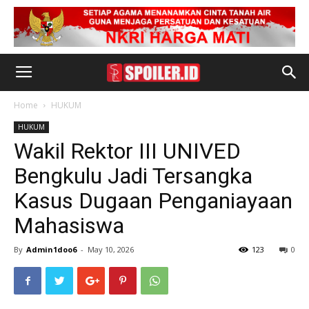
Home
HUKUM
HUKUM
Wakil Rektor III UNIVED
Bengkulu Jadi Tersangka
Kasus Dugaan Penganiayaan
Mahasiswa
By
Admin1doo6
-
May 10, 2026
123
0