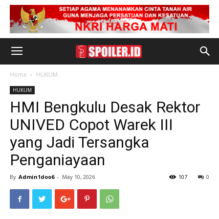
Home
HUKUM
HUKUM
HMI Bengkulu Desak Rektor
UNIVED Copot Warek III
yang Jadi Tersangka
Penganiayaan
By
Admin1doo6
-
May 10, 2026
107
0