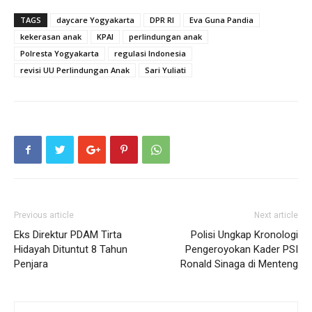
TAGS
daycare Yogyakarta
DPR RI
Eva Guna Pandia
kekerasan anak
KPAI
perlindungan anak
Polresta Yogyakarta
regulasi Indonesia
revisi UU Perlindungan Anak
Sari Yuliati
Previous article
Next article
Eks Direktur PDAM Tirta
Polisi Ungkap Kronologi
Hidayah Dituntut 8 Tahun
Pengeroyokan Kader PSI
Penjara
Ronald Sinaga di Menteng