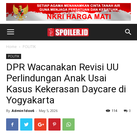
Home
POLITIK
POLITIK
DPR Wacanakan Revisi UU
Perlindungan Anak Usai
Kasus Kekerasan Daycare di
Yogyakarta
By
Admin1doo6
-
May 5, 2026
114
0