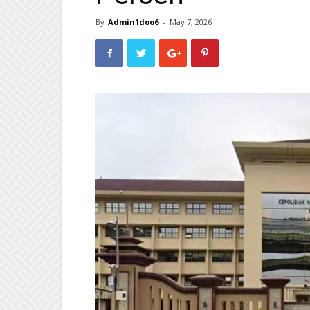
By
Admin1doo6
-
May 7, 2026