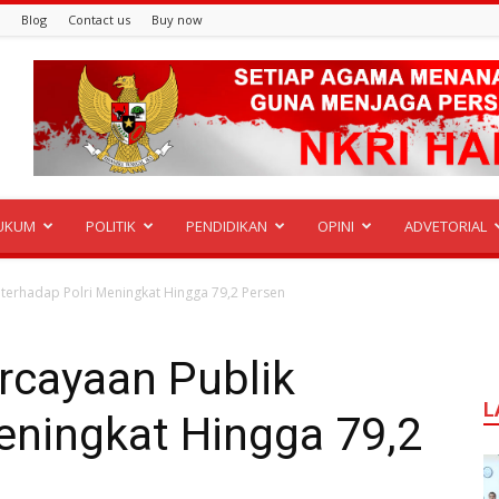
Blog
Contact us
Buy now
UKUM
POLITIK
PENDIDIKAN
OPINI
ADVETORIAL
 terhadap Polri Meningkat Hingga 79,2 Persen
rcayaan Publik
L
eningkat Hingga 79,2