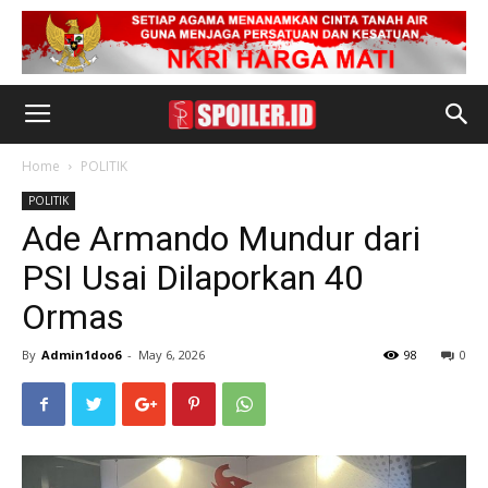
Home
POLITIK
POLITIK
Ade Armando Mundur dari
PSI Usai Dilaporkan 40
Ormas
By
Admin1doo6
-
May 6, 2026
98
0