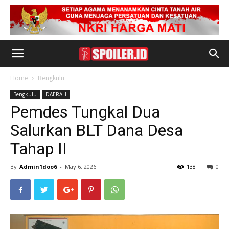
Home
Bengkulu
Bengkulu
DAERAH
Pemdes Tungkal Dua
Salurkan BLT Dana Desa
Tahap II
By
Admin1doo6
-
May 6, 2026
138
0